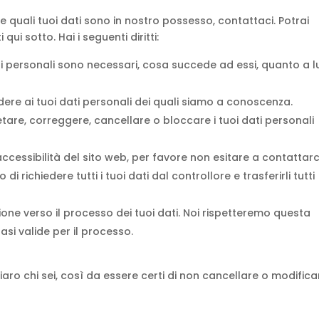
quali tuoi dati sono in nostro possesso, contattaci. Potrai
ui sotto. Hai i seguenti diritti:
dati personali sono necessari, cosa succede ad essi, quanto a 
cedere ai tuoi dati personali dei quali siamo a conoscenza.
ompletare, correggere, cancellare o bloccare i tuoi dati personali
ccessibilità del sito web, per favore non esitare a contattarc
itto di richiedere tutti i tuoi dati dal controllore e trasferirli tutti
biezione verso il processo dei tuoi dati. Noi rispetteremo questa
asi valide per il processo.
ro chi sei, così da essere certi di non cancellare o modificar