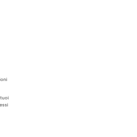
ioni
 tuoi
essi