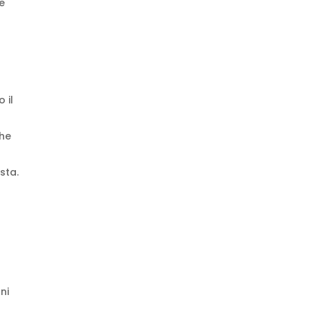
ne
 il
che
esta.
ni