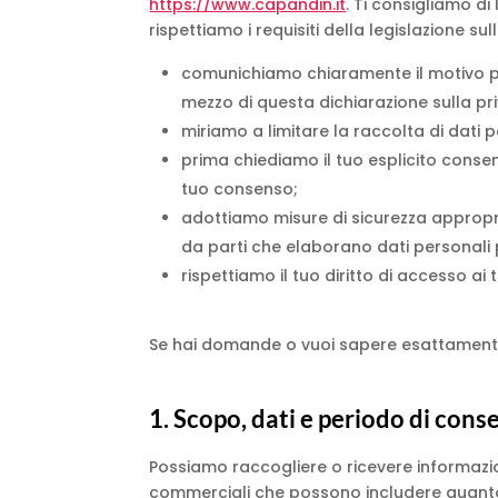
https://www.capandin.it
. Ti consigliamo d
rispettiamo i requisiti della legislazione sull
comunichiamo chiaramente il motivo pe
mezzo di questa dichiarazione sulla pr
miriamo a limitare la raccolta di dati pe
prima chiediamo il tuo esplicito consen
tuo consenso;
adottiamo misure di sicurezza appropri
da parti che elaborano dati personali
rispettiamo il tuo diritto di accesso ai t
Se hai domande o vuoi sapere esattamente
1. Scopo, dati e periodo di con
Possiamo raccogliere o ricevere informazion
commerciali che possono includere quanto