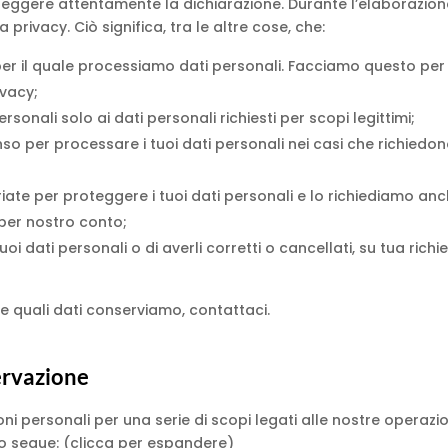
i leggere attentamente la dichiarazione. Durante l’elaborazio
a privacy. Ciò significa, tra le altre cose, che:
r il quale processiamo dati personali. Facciamo questo per
ivacy;
rsonali solo ai dati personali richiesti per scopi legittimi;
so per processare i tuoi dati personali nei casi che richiedono
ate per proteggere i tuoi dati personali e lo richiediamo an
 per nostro conto;
uoi dati personali o di averli corretti o cancellati, su tua richi
 quali dati conserviamo, contattaci.
servazione
i personali per una serie di scopi legati alle nostre operazio
 segue: (clicca per espandere)