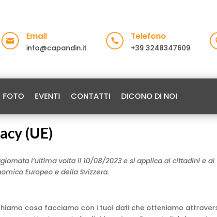
Email
Telefono


info@capandin.it
+39 3248347609
FOTO
EVENTI
CONTATTI
DICONO DI NOI
vacy (UE)
iornata l’ultima volta il 10/08/2023 e si applica ai cittadini e ai
nomico Europeo e della Svizzera.
eghiamo cosa facciamo con i tuoi dati che otteniamo attraver