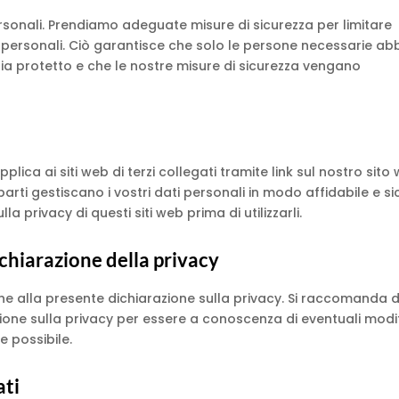
rsonali. Prendiamo adeguate misure di sicurezza per limitare
i personali. Ciò garantisce che solo le persone necessarie ab
 sia protetto e che le nostre misure di sicurezza vengano
lica ai siti web di terzi collegati tramite link sul nostro sito
ti gestiscano i vostri dati personali in modo affidabile e si
la privacy di questi siti web prima di utilizzarli.
hiarazione della privacy
iche alla presente dichiarazione sulla privacy. Si raccomanda d
one sulla privacy per essere a conoscenza di eventuali modif
e possibile.
ati