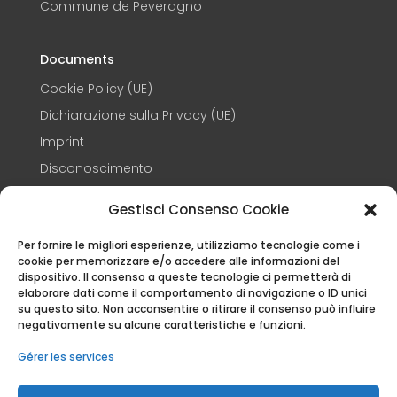
Commune de Peveragno
Documents
Cookie Policy (UE)
Dichiarazione sulla Privacy (UE)
Imprint
Disconoscimento
Termini e condizioni
Gestisci Consenso Cookie
Per fornire le migliori esperienze, utilizziamo tecnologie come i
CONTACTS
cookie per memorizzare e/o accedere alle informazioni del
dispositivo. Il consenso a queste tecnologie ci permetterà di
+39 3248347609

elaborare dati come il comportamento di navigazione o ID unici
su questo sito. Non acconsentire o ritirare il consenso può influire
info@capandin.it

negativamente su alcune caratteristiche e funzioni.
Via Eretta 37 – 12016 – Peveragno (CN)

Gérer les services