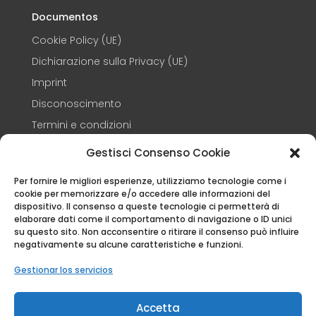
Documentos
Cookie Policy (UE)
Dichiarazione sulla Privacy (UE)
Imprint
Disconoscimento
Termini e condizioni
Gestisci Consenso Cookie
CONTACTOS
Per fornire le migliori esperienze, utilizziamo tecnologie come i
cookie per memorizzare e/o accedere alle informazioni del
+39 3248347609

dispositivo. Il consenso a queste tecnologie ci permetterà di
elaborare dati come il comportamento di navigazione o ID unici
info@capandin.it

su questo sito. Non acconsentire o ritirare il consenso può influire
negativamente su alcune caratteristiche e funzioni.
Via Eretta 37 – 12016 – Peveragno (CN)

Gestionar los servicios
© CA D'PANDIN P. IVA 01784430041 E C.F.
DTTFNC64B56D205X 2026 | Todos los derechos
Accetta